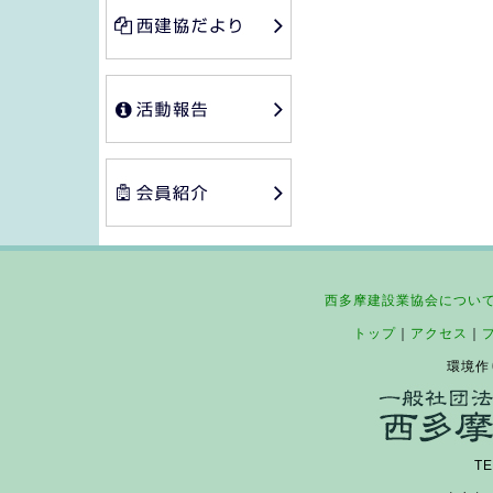
西多摩建設業協会につい
トップ
｜
アクセス
｜
環境作
TE