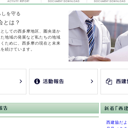
らしを守る
会とは？
域としての西多摩地区、圏央道か
した地域の発展など私たちの地域
いくために、西多摩の現在と未来
戦を続けています。
西建協だよ